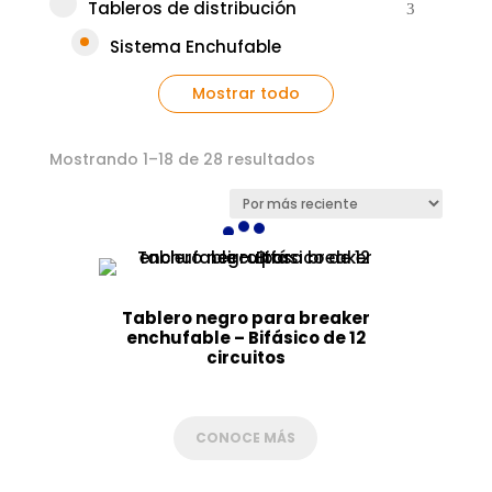
Tableros de distribución
Sistema Enchufable
Mostrar todo
Ordenado
Mostrando 1–18 de 28 resultados
por
los
últimos
Tablero negro para breaker
enchufable – Bifásico de 12
circuitos
CONOCE MÁS