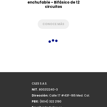
enchufable – Bifásico de 12
circuitos
CONOCE MÁS
CILES S.A.S.
NIT.
800212240-3
Dirección:
Calle 17 #43F-165 Med. Col.
PBX:
(604) 322 2190