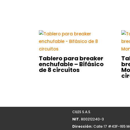
Tablero para breaker
Ta
enchufable – Bifásico
br
de 8 circuitos
Mo
ci
CILES S.A.S.
NIT.
800212240-3
Dirección:
Calle 17 #43F-165 M