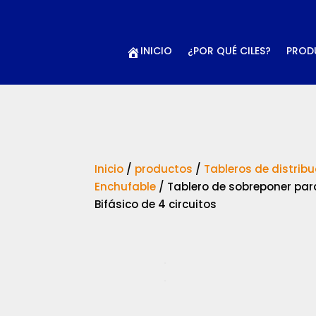
INICIO
¿POR QUÉ CILES?
PROD
Inicio
/
productos
/
Tableros de distribu
Enchufable
/
Tablero de sobreponer par
Bifásico de 4 circuitos