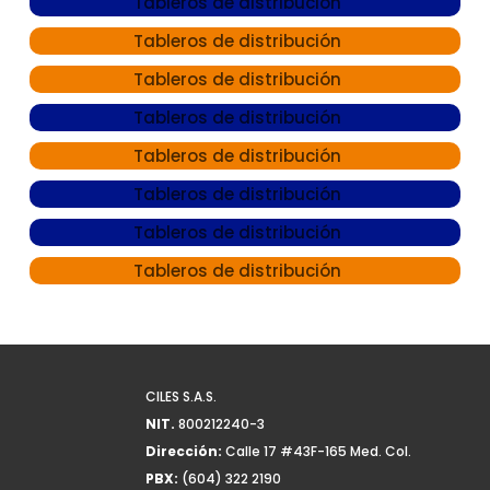
TABLEROS DE
DISTRIBUCIÓN
BREAKERS
CONECTORES
BIMETÁLICOS
INTERRUPTORES Y
TOMACORRIENTES
CAJAS
SENSORES, CINTAS Y
OTROS
LÍNEA RITEL
PLAFONES
CILES S.A.S.
NIT.
800212240-3
Dirección:
Calle 17 #43F-165 Med. Col.
PBX:
(604) 322 2190