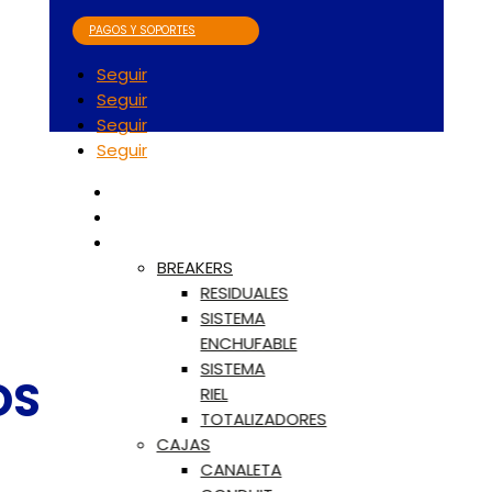
PAGOS Y SOPORTES
Seguir
Seguir
Seguir
Seguir
INICIO
¿POR QUÉ CILES?
PRODUCTOS
BREAKERS
RESIDUALES
SISTEMA
ENCHUFABLE
SISTEMA
OS
RIEL
TOTALIZADORES
CAJAS
CANALETA