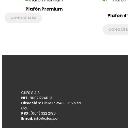
últimos
Plafón Premium
Plafon 4 
CONOCE MÁS
CONOCE 
CILES S.A.S.
NIT.
800212240-3
Dirección:
Calle 17 #43F-165 Med.
Col.
PBX:
(604) 322 2190
Email:
info@ciles.co