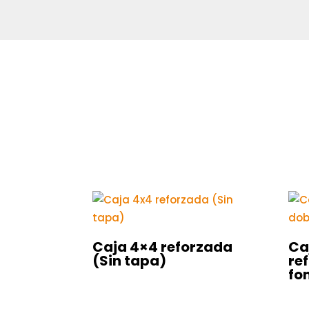
Caja 4×4 reforzada
Ca
(Sin tapa)
re
fo