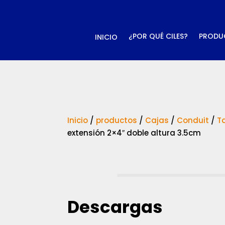
¿POR QUÉ CILES?
PRODU
INICIO
Inicio
/
productos
/
Cajas
/
Conduit
/
T
extensión 2×4″ doble altura 3.5cm
Descargas