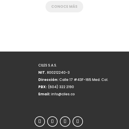
CONOCE MÁS
CILES S.A.S.
NIT.
800212240-3
Dirección:
Calle 17 #43F-165 Med. Col.
PBX:
(604) 322 2190
Email:
info@ciles.co