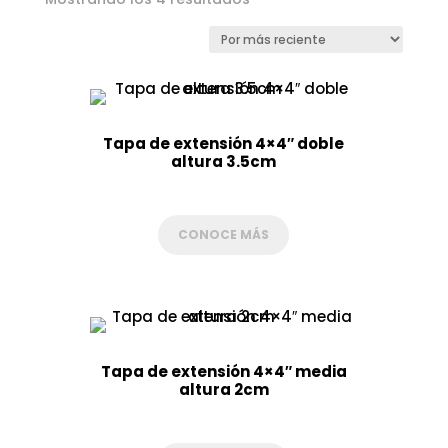
por
los
últimos
Tapa de extensión 4×4″ doble
altura 3.5cm
CONOCE MÁS
Tapa de extensión 4×4″ media
altura 2cm