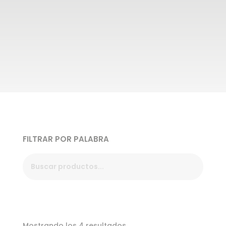
FILTRAR POR PALABRA
Ordenado
Mostrando los 4 resultados