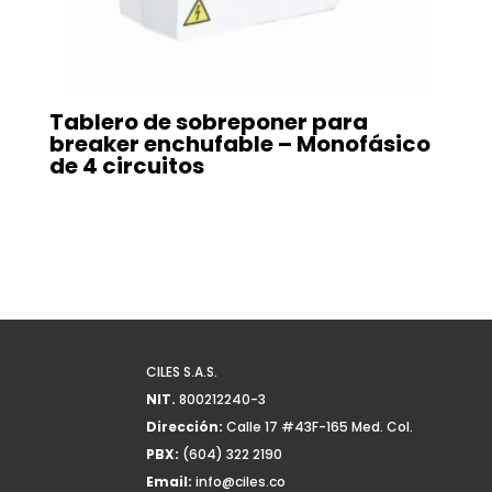
Tablero de sobreponer para
breaker enchufable – Monofásico
de 4 circuitos
CILES S.A.S.
NIT.
800212240-3
Dirección:
Calle 17 #43F-165 Med. Col.
PBX:
(604) 322 2190
Email:
info@ciles.co