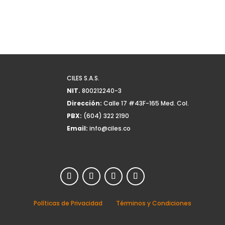
CILES S.A.S.
NIT.
800212240-3
Dirección:
Calle 17 #43F-165 Med. Col.
PBX:
(604) 322 2190
Email:
info@ciles.co
Políticas de Privacidad
Términos y Condiciones