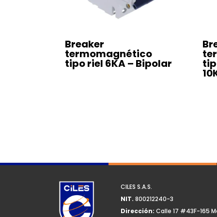
Breaker
Br
termomagnético
te
tipo riel 6KA – Bipolar
ti
10
CILES S.A.S.
NIT.
800212240-3
Dirección:
Calle 17 #43F-165 M