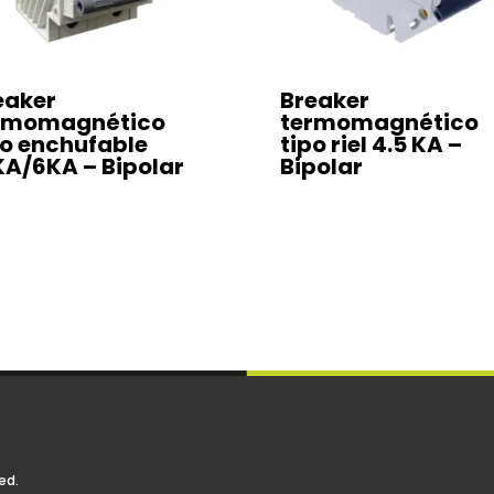
eaker
Breaker
rmomagnético
termomagnético
po enchufable
tipo riel 4.5 KA –
KA/6KA – Bipolar
Bipolar
ed.