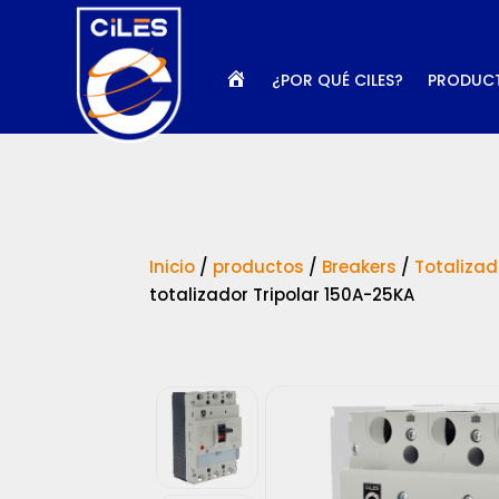
I
¿POR QUÉ CILES?
PRODUC
N
I
C
I
O
Inicio
/
productos
/
Breakers
/
Totalizad
totalizador Tripolar 150A-25KA