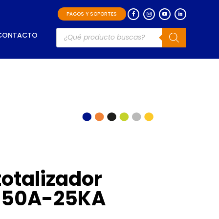
PAGOS Y SOPORTES
Búsqueda
CONTACTO
de
productos
totalizador
 150A-25KA