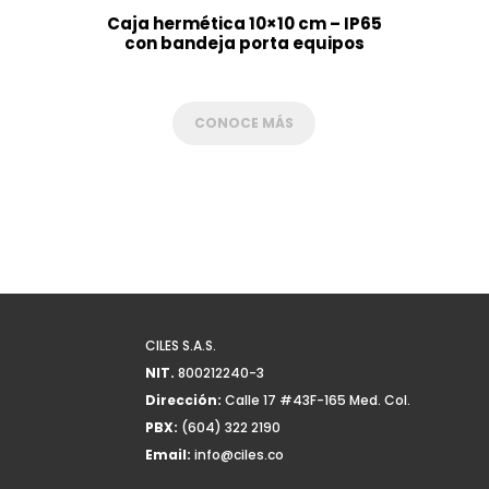
Caja hermética 10×10 cm – IP65
con bandeja porta equipos
CONOCE MÁS
CILES S.A.S.
NIT.
800212240-3
Dirección:
Calle 17 #43F-165 Med. Col.
PBX:
(604) 322 2190
Email:
info@ciles.co