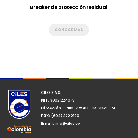
Breaker de protección residual
CONOCE MÁS
CILES S.A.S.
NIT.
800212240-3
Dirección:
Calle 17 #43F-165 Med. Col.
PBX:
(604) 322 2190
Email:
info@ciles.co